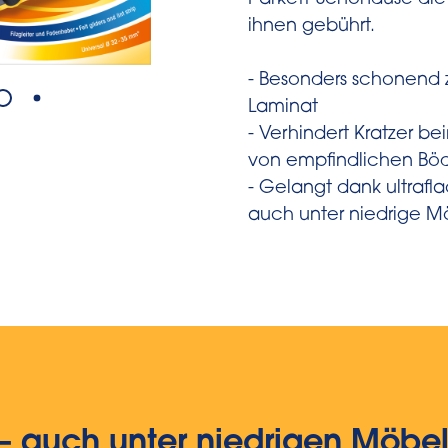
Parkett-Schondüse die
ihnen gebührt.
- Besonders schonend 
Laminat
- Verhindert Kratzer b
von empfindlichen Bö
- Gelangt dank ultraf
auch unter niedrige M
 auch unter niedrigen Möbe