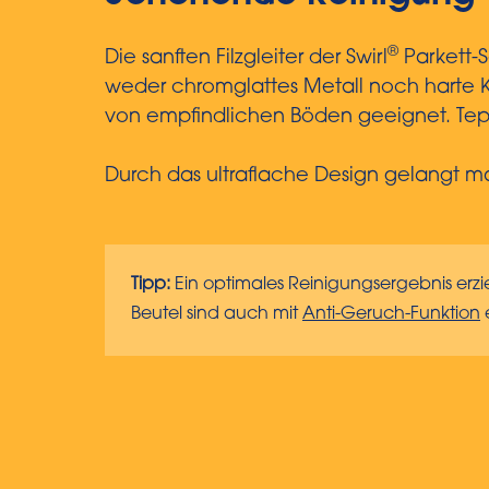
®
Die sanften Filzgleiter der Swirl
Parkett-
weder chromglattes Metall noch harte Ku
von empfindlichen Böden geeignet. Tepp
Durch das ultraflache Design gelangt ma
Tipp:
Ein optimales Reinigungsergebnis erzi
Beutel sind auch mit
Anti-Geruch-Funktion
e