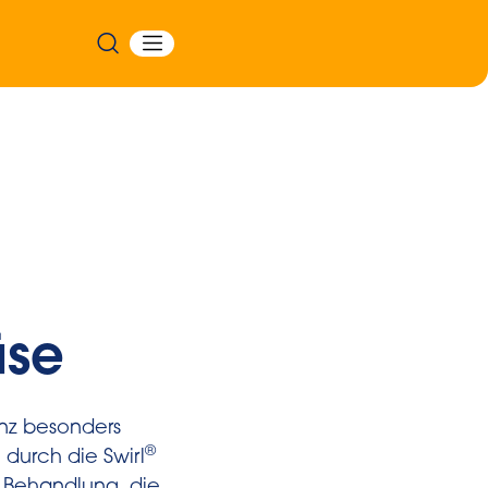
üse
nz besonders
®
durch die Swirl