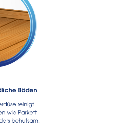
ndliche Böden
Geeignet für Niedrig
rdüse reinigt
Diese Staubsaugerdüse 
n wie Parkett
auch für 900 Watt Sta
ders behutsam.