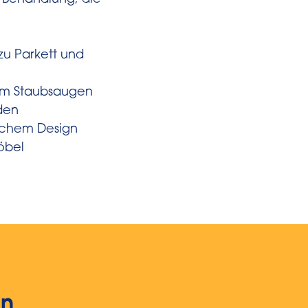
 Behandlung, die
zu Parkett und
eim Staubsaugen
den
lachem Design
öbel
ln