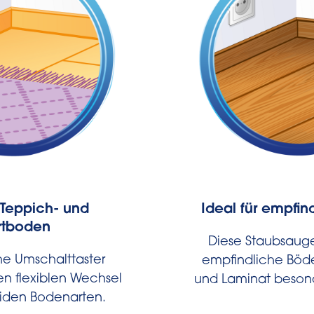
r Teppich- und
Ideal für empfi
rtboden
Diese Staubsauge
he Umschalttaster
empfindliche Böde
en flexiblen Wechsel
und Laminat beson
iden Bodenarten.