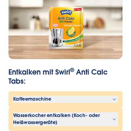
®
Entkalken mit Swirl
Anti Calc
Tabs:
Kaffeemaschine
1.Glaskanne mit 0,5 Liter kaltem Wasser
Wasserkocher entkalken (Koch- oder
füllen
Heißwassergeräte)
2.Einen Tab hineingeben und durch