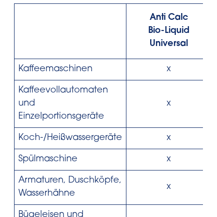
Anti Calc
Bio-Liquid
Universal
Kaffeemaschinen
x
Kaffeevollautomaten
und
x
Einzelportionsgeräte
Koch-/Heißwassergeräte
x
Spülmaschine
x
Armaturen, Duschköpfe,
x
Wasserhähne
Bügeleisen und