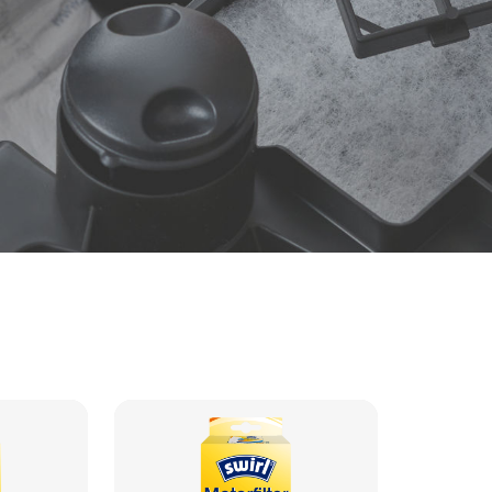
 ein gesundes Zuhause
augerfilter